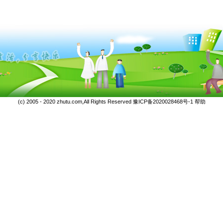
(c) 2005 - 2020 zhutu.com,All Rights Reserved
豫ICP备2020028468号-1
帮助