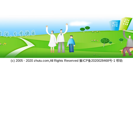
(c) 2005 - 2020 zhutu.com,All Rights Reserved
豫ICP备2020028468号-1
帮助