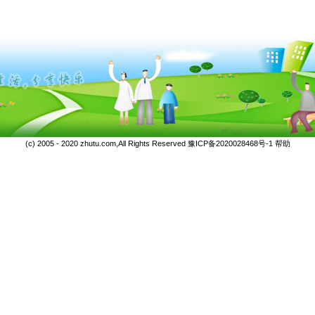
(c) 2005 - 2020 zhutu.com,All Rights Reserved
豫ICP备2020028468号-1
帮助