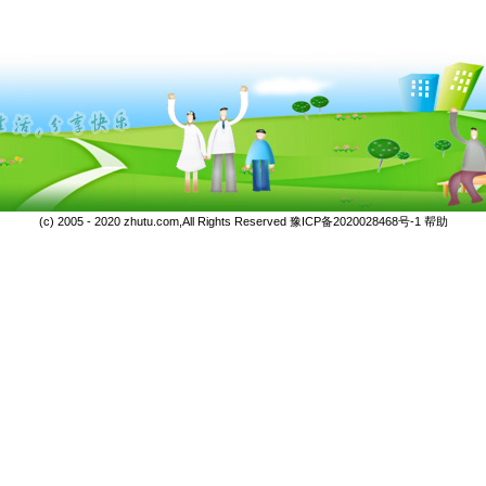
(c) 2005 - 2020 zhutu.com,All Rights Reserved
豫ICP备2020028468号-1
帮助