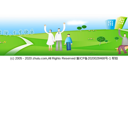
(c) 2005 - 2020 zhutu.com,All Rights Reserved
豫ICP备2020028468号-1
帮助