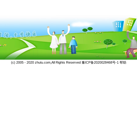
(c) 2005 - 2020 zhutu.com,All Rights Reserved
豫ICP备2020028468号-1
帮助