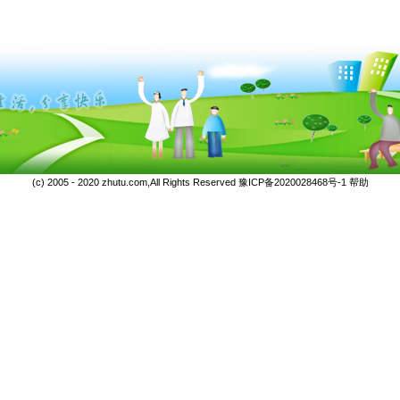
(c) 2005 - 2020 zhutu.com,All Rights Reserved
豫ICP备2020028468号-1
帮助