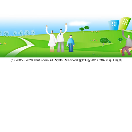
(c) 2005 - 2020 zhutu.com,All Rights Reserved
豫ICP备2020028468号-1
帮助