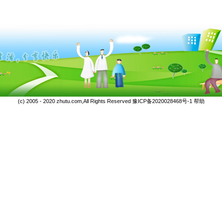
(c) 2005 - 2020 zhutu.com,All Rights Reserved
豫ICP备2020028468号-1
帮助