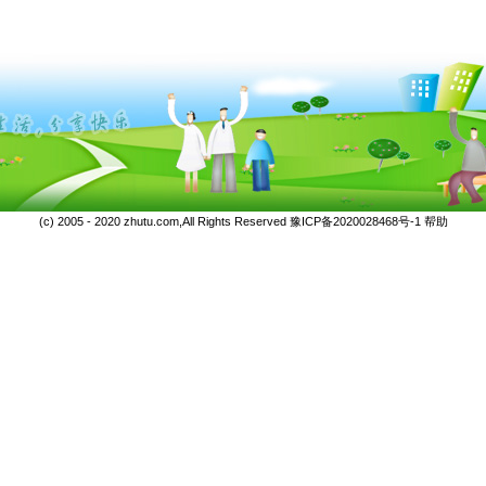
(c) 2005 - 2020 zhutu.com,All Rights Reserved
豫ICP备2020028468号-1
帮助