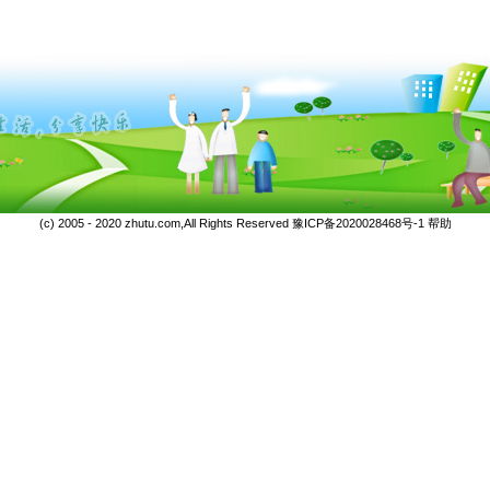
(c) 2005 - 2020 zhutu.com,All Rights Reserved
豫ICP备2020028468号-1
帮助