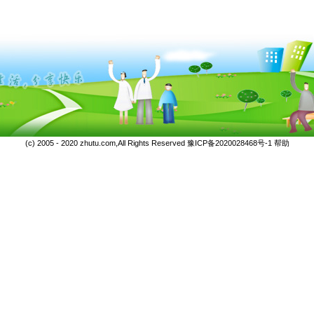
(c) 2005 - 2020 zhutu.com,All Rights Reserved
豫ICP备2020028468号-1
帮助