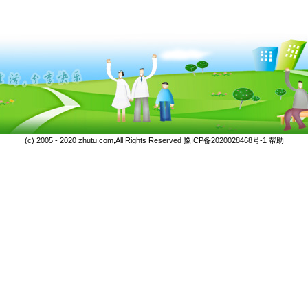
(c) 2005 - 2020 zhutu.com,All Rights Reserved
豫ICP备2020028468号-1
帮助