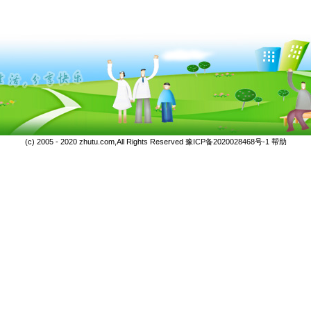
(c) 2005 - 2020 zhutu.com,All Rights Reserved
豫ICP备2020028468号-1
帮助