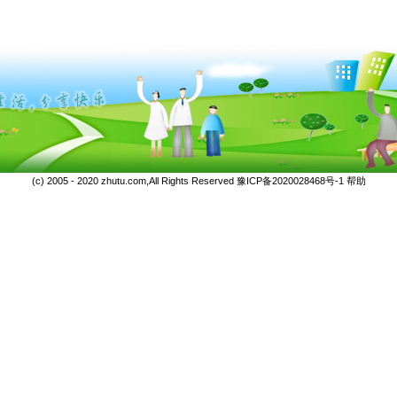
(c) 2005 - 2020 zhutu.com,All Rights Reserved
豫ICP备2020028468号-1
帮助