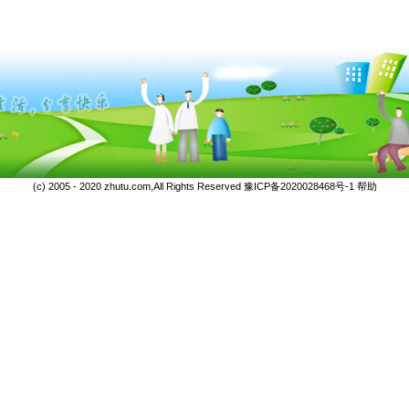
(c) 2005 - 2020 zhutu.com,All Rights Reserved
豫ICP备2020028468号-1
帮助