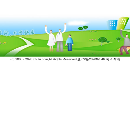
(c) 2005 - 2020 zhutu.com,All Rights Reserved
豫ICP备2020028468号-1
帮助