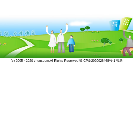
(c) 2005 - 2020 zhutu.com,All Rights Reserved
豫ICP备2020028468号-1
帮助