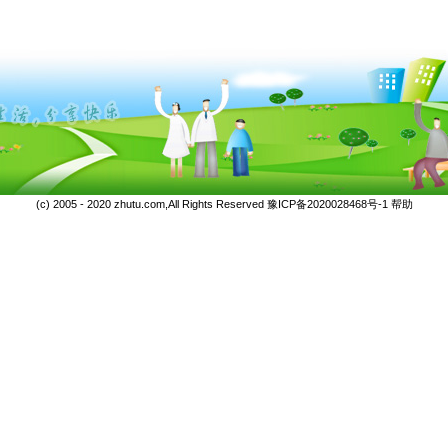
(c) 2005 - 2020 zhutu.com,All Rights Reserved
豫ICP备2020028468号-1
帮助