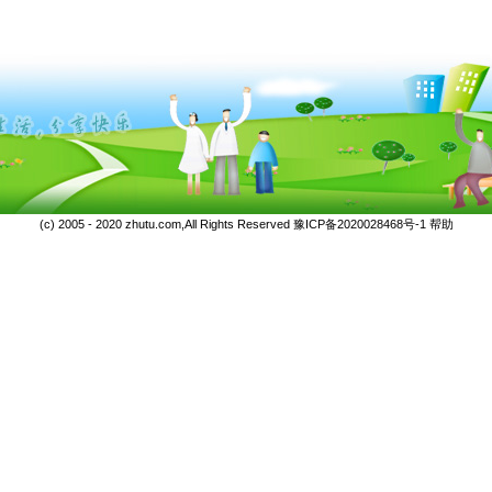
(c) 2005 - 2020 zhutu.com,All Rights Reserved
豫ICP备2020028468号-1
帮助