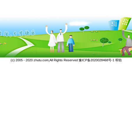
(c) 2005 - 2020 zhutu.com,All Rights Reserved
豫ICP备2020028468号-1
帮助