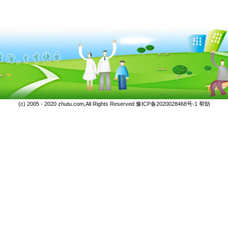
(c) 2005 - 2020 zhutu.com,All Rights Reserved
豫ICP备2020028468号-1
帮助