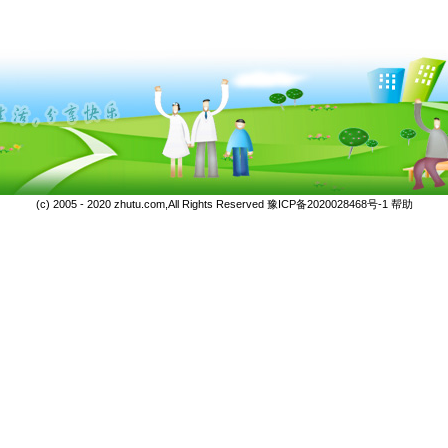
(c) 2005 - 2020 zhutu.com,All Rights Reserved
豫ICP备2020028468号-1
帮助