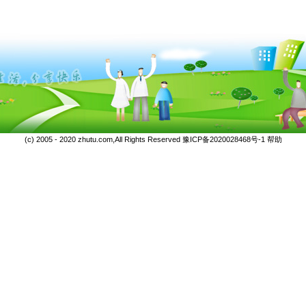
(c) 2005 - 2020 zhutu.com,All Rights Reserved
豫ICP备2020028468号-1
帮助