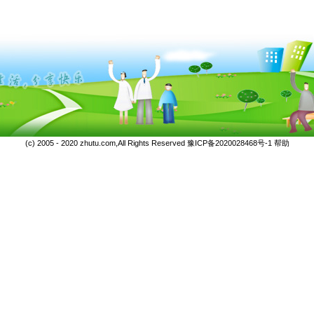
(c) 2005 - 2020 zhutu.com,All Rights Reserved
豫ICP备2020028468号-1
帮助