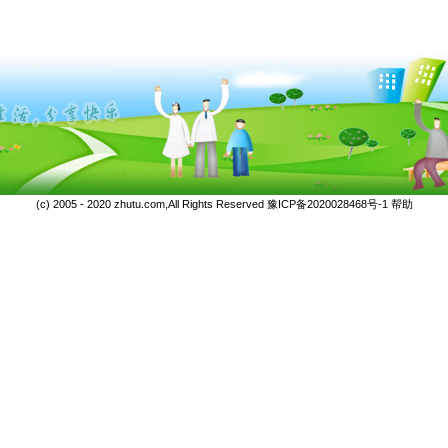
(c) 2005 - 2020 zhutu.com,All Rights Reserved
豫ICP备2020028468号-1
帮助