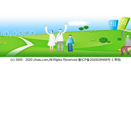
(c) 2005 - 2020 zhutu.com,All Rights Reserved
豫ICP备2020028468号-1
帮助