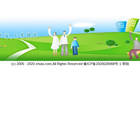
(c) 2005 - 2020 zhutu.com,All Rights Reserved
豫ICP备2020028468号-1
帮助