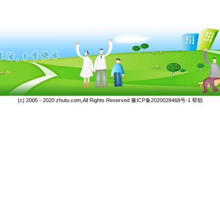
(c) 2005 - 2020 zhutu.com,All Rights Reserved
豫ICP备2020028468号-1
帮助