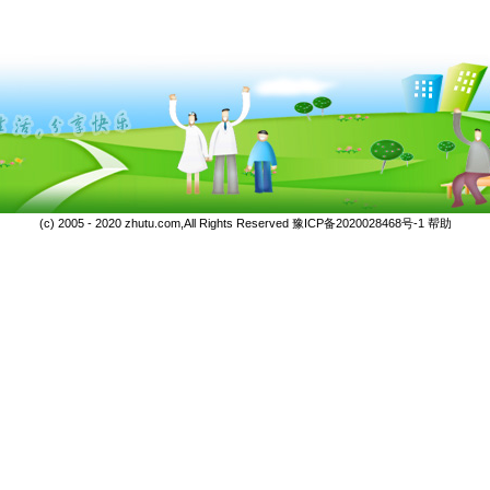
(c) 2005 - 2020 zhutu.com,All Rights Reserved
豫ICP备2020028468号-1
帮助