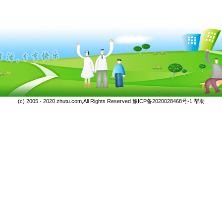
(c) 2005 - 2020 zhutu.com,All Rights Reserved
豫ICP备2020028468号-1
帮助