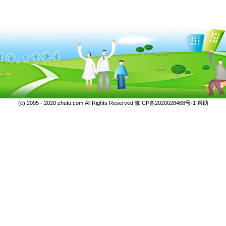
(c) 2005 - 2020 zhutu.com,All Rights Reserved
豫ICP备2020028468号-1
帮助