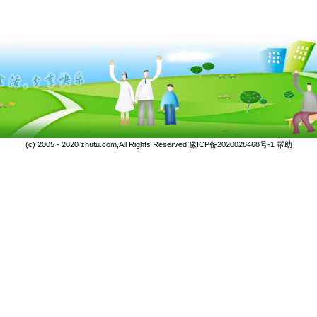
(c) 2005 - 2020 zhutu.com,All Rights Reserved
豫ICP备2020028468号-1
帮助