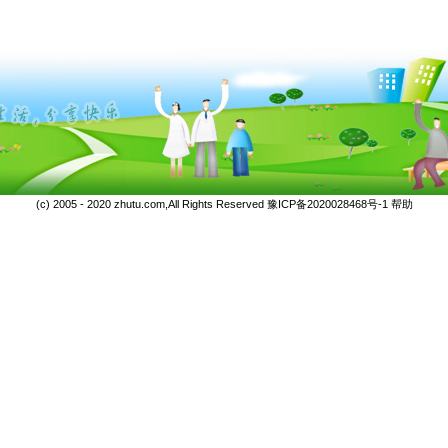
(c) 2005 - 2020 zhutu.com,All Rights Reserved
豫ICP备2020028468号-1
帮助