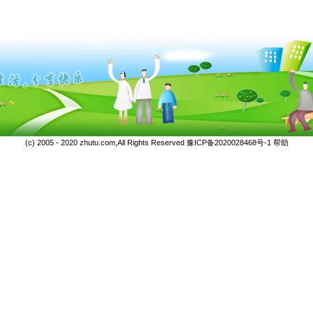
(c) 2005 - 2020 zhutu.com,All Rights Reserved
豫ICP备2020028468号-1
帮助