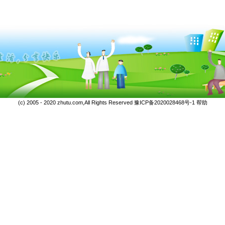
(c) 2005 - 2020 zhutu.com,All Rights Reserved
豫ICP备2020028468号-1
帮助