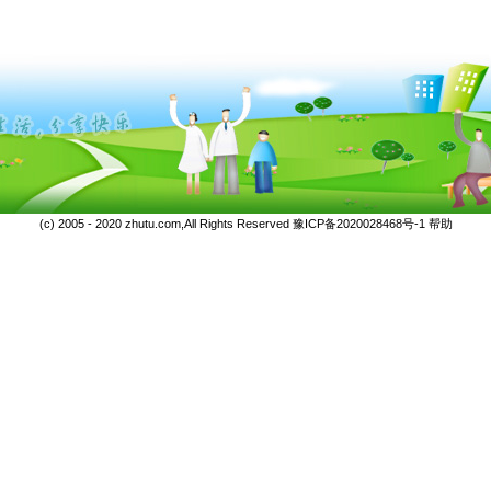
(c) 2005 - 2020 zhutu.com,All Rights Reserved
豫ICP备2020028468号-1
帮助