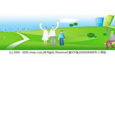
(c) 2005 - 2020 zhutu.com,All Rights Reserved
豫ICP备2020028468号-1
帮助