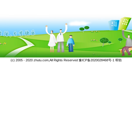
(c) 2005 - 2020 zhutu.com,All Rights Reserved
豫ICP备2020028468号-1
帮助