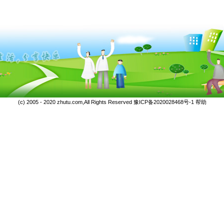
(c) 2005 - 2020 zhutu.com,All Rights Reserved
豫ICP备2020028468号-1
帮助