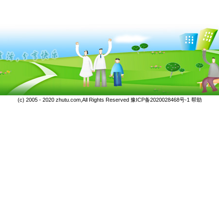
(c) 2005 - 2020 zhutu.com,All Rights Reserved
豫ICP备2020028468号-1
帮助