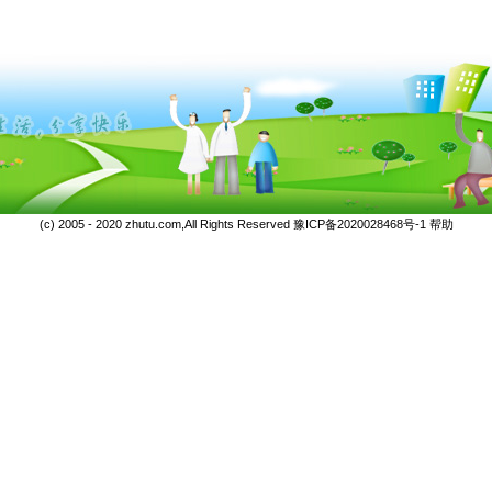
(c) 2005 - 2020 zhutu.com,All Rights Reserved
豫ICP备2020028468号-1
帮助