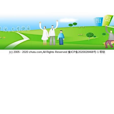
(c) 2005 - 2020 zhutu.com,All Rights Reserved
豫ICP备2020028468号-1
帮助