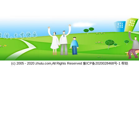
(c) 2005 - 2020 zhutu.com,All Rights Reserved
豫ICP备2020028468号-1
帮助