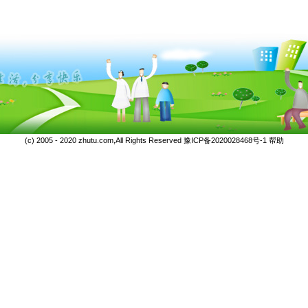
(c) 2005 - 2020 zhutu.com,All Rights Reserved
豫ICP备2020028468号-1
帮助