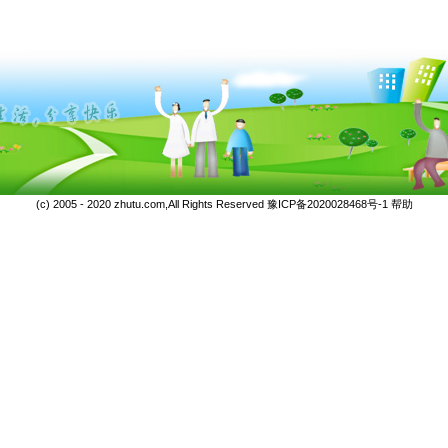
(c) 2005 - 2020 zhutu.com,All Rights Reserved
豫ICP备2020028468号-1
帮助