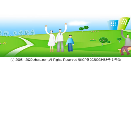
(c) 2005 - 2020 zhutu.com,All Rights Reserved
豫ICP备2020028468号-1
帮助