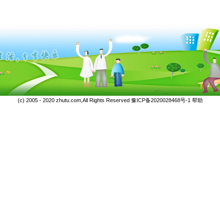
(c) 2005 - 2020 zhutu.com,All Rights Reserved
豫ICP备2020028468号-1
帮助