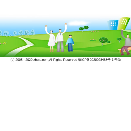
(c) 2005 - 2020 zhutu.com,All Rights Reserved
豫ICP备2020028468号-1
帮助