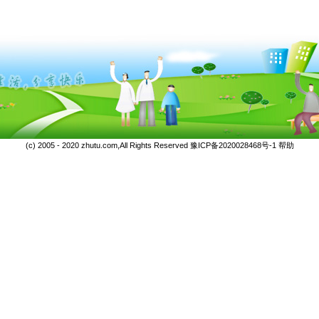
(c) 2005 - 2020 zhutu.com,All Rights Reserved
豫ICP备2020028468号-1
帮助